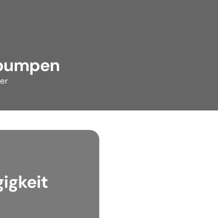
pumpen
er
igkeit