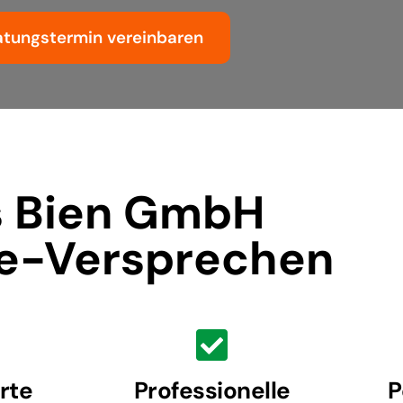
atungstermin vereinbaren
 Bien GmbH
e-Versprechen​
erte
Professionelle
P