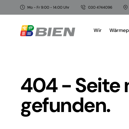
Mo - Fr 9:00 - 14:00 Uhr
030 4744096
Wir
Wärme
404 - Seite 
gefunden.