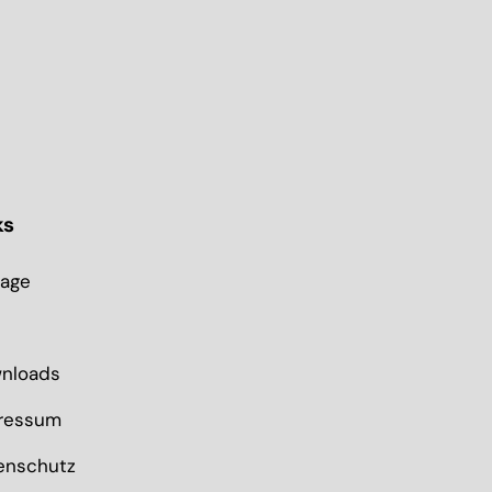
ks
rage
nloads
ressum
enschutz