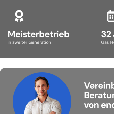
Meisterbetrieb
32
in zweiter Generation
Gas He
Verein
Beratu
von end