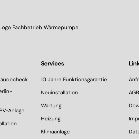
Services
Lin
äudecheck
10 Jahre Funktionsgarantie
Anf
rlin-
Neuinstallation
AGB
Wartung
Dow
PV-Anlage
Heizung
Imp
llation
Klimaanlage
Dat