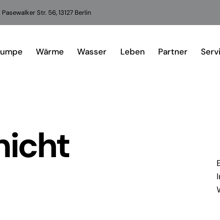
Pasewalker Str. 56, 13127 Berlin
pumpe
Wärme
Wasser
Leben
Partner
Serv
nicht